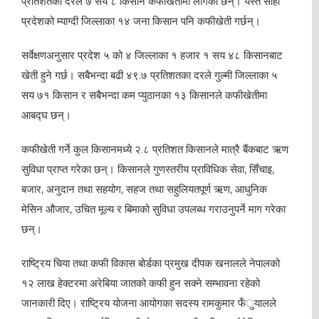
प्रतिशतका दरले ७ सय ८ किसान कफीखेतीमा लागेका छन्। यस्तै सोही
प्रदेशको म्याग्दी जिल्लाका १४ जना किसान पनि कफीखेती गर्छन्।
सर्वेक्षणअनुसार प्रदेश ५ को ४ जिल्लाका १ हजार १ सय ४८ किसानबाट
खेती हुने गर्छ। सबैभन्दा बढी ४९.७ प्रतिशतका दरले गुल्मी जिल्लाका ५
सय ७१ किसान र सबैभन्दा कम प्युठानका १३ किसानले कफीखेतीमा
आबद्घ छन्।
कफीखेती गर्ने कुल किसानमध्ये २.८ प्रतिशत किसानले मात्रै बैंकबाट ऋण
सुविधा प्राप्त गरेका छन्। किसानले गुणस्तरीय प्राविधिक सेवा, सिँचाइ,
बजार, अनुदान तथा सहयोग, सहज तथा सहुलियतपूर्ण ऋण, आधुनिक
मेसिन औजार, उचित मूल्य र बिमाको सुविधा उपलब्ध गराउनुपर्ने माग गरेका
छन्।
राष्ट्रिय चिया तथा कफी विकास बोर्डका प्रमुख दीपक खनालले नेपालको
१२ लाख हेक्टरमा अरेबिया जातको कफी हुन सक्ने सम्भावना रहेको
जानकारी दिए। राष्ट्रिय योजना आयोगका सदस्य रामकुमार फँुयालले