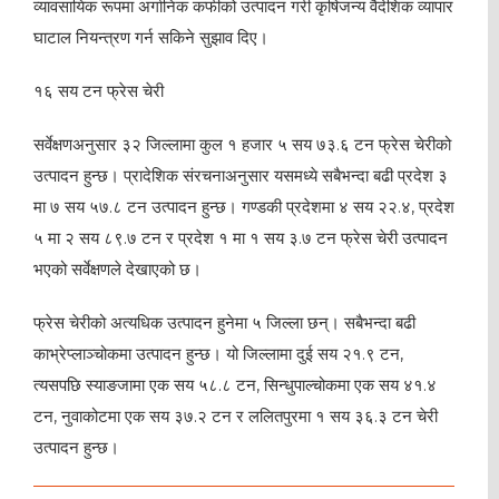
व्यावसायिक रूपमा अर्गानिक कफीको उत्पादन गरी कृषिजन्य वैदेशिक व्यापार
घाटाल नियन्त्रण गर्न सकिने सुझाव दिए।
१६ सय टन फ्रेस चेरी
सर्वेक्षणअनुसार ३२ जिल्लामा कुल १ हजार ५ सय ७३.६ टन फ्रेस चेरीको
उत्पादन हुन्छ। प्रादेशिक संरचनाअनुसार यसमध्ये सबैभन्दा बढी प्रदेश ३
मा ७ सय ५७.८ टन उत्पादन हुन्छ। गण्डकी प्रदेशमा ४ सय २२.४, प्रदेश
५ मा २ सय ८९.७ टन र प्रदेश १ मा १ सय ३.७ टन फ्रेस चेरी उत्पादन
भएको सर्वेक्षणले देखाएको छ।
फ्रेस चेरीको अत्यधिक उत्पादन हुनेमा ५ जिल्ला छन्। सबैभन्दा बढी
काभ्रेप्लाञ्चोकमा उत्पादन हुन्छ। यो जिल्लामा दुई सय २१.९ टन,
त्यसपछि स्याङजामा एक सय ५८.८ टन, सिन्धुपाल्चोकमा एक सय ४१.४
टन, नुवाकोटमा एक सय ३७.२ टन र ललितपुरमा १ सय ३६.३ टन चेरी
उत्पादन हुन्छ।