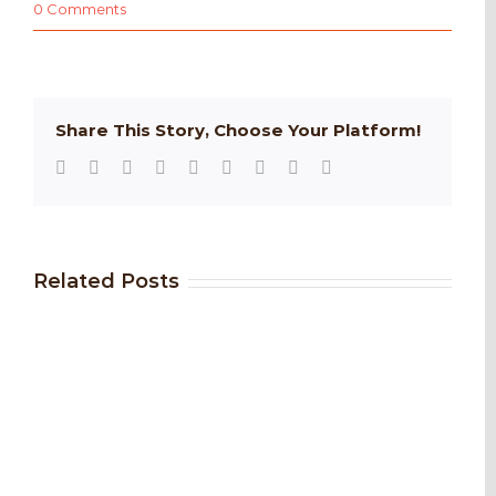
0 Comments
Share This Story, Choose Your Platform!
Facebook
Twitter
Reddit
LinkedIn
WhatsApp
Tumblr
Pinterest
Vk
Email
Related Posts