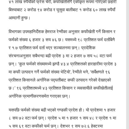
४१ लाख रुपैयाँको फ्रेस चेरी, कफीखेतीसँगै एकीकृत रूपमा गरिएको छहारी
बिरुवाबाट २ करोड ९४ करोड र घुसुवा बालीबाट १ करोड ६० लाख रुपैयाँ
आम्दानी हुन्छ।
विभागका उपमहानिर्देशक हेमराज रेग्मीका अनुसार कफीखेती गर्ने किसान र
फर्मको संख्या ६ हजार ३ सय ४६ छ। यसमध्ये ९८ प्रतिशत फर्म दर्ताबिनै
र १.७ प्रतिशत फर्म दर्ता भएर सञ्चालनमा छन्। प्रादेशिक
संरचनाअनुसार सबैभन्दा बढी प्रदेश ३ मा २ हजार ७ सय ५८ वटा फर्म
छन्। ‘कुल फर्मको संख्यामध्ये झण्डै ४३.४ प्रतिशतको हाराहारीमा प्रदेश ३
मा कफी उत्पादन गर्ने फर्मको संख्या भेटियो’, रेग्मीले भने, ‘सर्वेक्षणले ९६
प्रतिशत किसानले अर्गानिक पद्घतीबाट कफी उत्पादन गरेको देखाएको
छ।’ ९६ प्रतिशतमध्ये ४३ प्रतिशत किसान र व्यवसायीले कफीखेतीलाई
अर्गानिक प्रमाणीकरणसमेत गराएका छन्।
यसपछि फर्मको संख्या बढी भएको गण्डकी प्रदेश हो। यो प्रदेशमा १ हजार
८ सय ७२ वटा फर्म छन्। प्रदेश ५ मा १ हजार १ सय ४८ र प्रदेश १ मा
५ सय ६९ वटा कफीको फर्म छन्। देशभर ९ सय ७२.६ हेक्टरमा